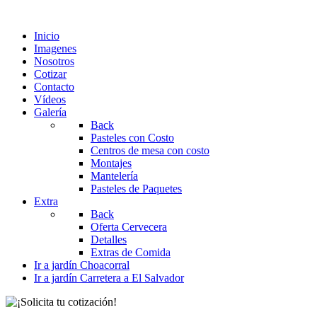
Inicio
Imagenes
Nosotros
Cotizar
Contacto
Vídeos
Galería
Back
Pasteles con Costo
Centros de mesa con costo
Montajes
Mantelería
Pasteles de Paquetes
Extra
Back
Oferta Cervecera
Detalles
Extras de Comida
Ir a jardín Choacorral
Ir a jardín Carretera a El Salvador